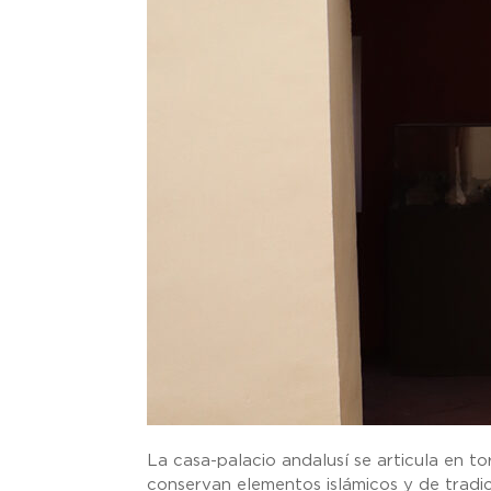
La casa-palacio andalusí se articula en tor
conservan elementos islámicos y de tradic