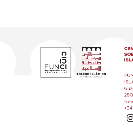
CEN
SO
ISL
FU
ISL
Guz
280
tol
+34