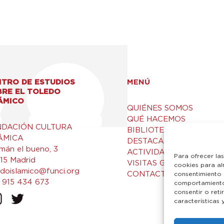
TRO DE ESTUDIOS
MENÚ
BRE EL TOLEDO
ÁMICO
QUIÉNES SOMOS
QUÉ HACEMOS
NDACIÓN CULTURA
BIBLIOTECA Y RECURSO
ÁMICA
DESTACADOS
mán el bueno, 3
ACTIVIDADES
Para ofrecer la
15 Madrid
VISITAS GUIADAS
cookies para al
edoislamico@funci.org
CONTACTO
consentimiento 
 915 434 673
comportamiento 
consentir o ret
características 