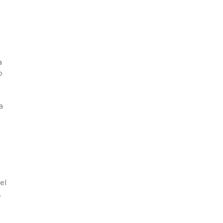
a
o
a
el
,