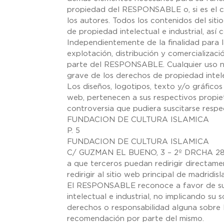
propiedad del RESPONSABLE o, si es el ca
los autores. Todos los contenidos del si
de propiedad intelectual e industrial, así 
Independientemente de la finalidad para l
explotación, distribución y comercializaci
parte del RESPONSABLE. Cualquier uso no
grave de los derechos de propiedad intelec
Los diseños, logotipos, texto y/o gráfic
web, pertenecen a sus respectivos propiet
controversia que pudiera suscitarse res
FUNDACION DE CULTURA ISLAMICA
P. 5
FUNDACION DE CULTURA ISLAMICA
C/ GUZMAN EL BUENO, 3 – 2º DRCHA 28
a que terceros puedan redirigir directame
redirigir al sitio web principal de madridis
El RESPONSABLE reconoce a favor de sus
intelectual e industrial, no implicando su 
derechos o responsabilidad alguna sobre
recomendación por parte del mismo.