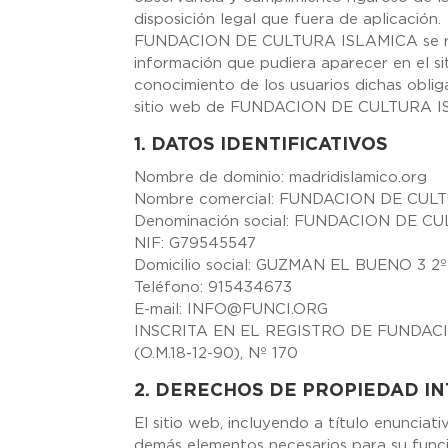
disposición legal que fuera de aplicación.
FUNDACION DE CULTURA ISLAMICA se rese
información que pudiera aparecer en el si
conocimiento de los usuarios dichas oblig
sitio web de FUNDACION DE CULTURA I
1. DATOS IDENTIFICATIVOS
Nombre de dominio: madridislamico.org
Nombre comercial: FUNDACION DE CUL
Denominación social: FUNDACION DE C
NIF: G79545547
Domicilio social: GUZMAN EL BUENO 3 
Teléfono: 915434673
E-mail: INFO@FUNCI.ORG
INSCRITA EN EL REGISTRO DE FUNDAC
(O.M.18-12-90), Nº 170
2. DERECHOS DE PROPIEDAD IN
El sitio web, incluyendo a título enunciat
demás elementos necesarios para su funcio