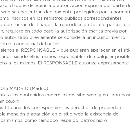
so, dispone de licencia o autorización expresa por parte d
tio web se encuentran debidamente protegidos por la normat
como inscritos en los registros públicos correspondientes.
a que fueran destinados, la reproducción total o parcial, us
ón, requiere en todo caso la autorización escrita previa por
 autorizado previamente se considera un incumplimiento
tual o industrial del autor.
os ajenos al RESPONSABLE y que pudieran aparecer en el siti
arios, siendo ellos mismos responsables de cualquier posibl
pecto a los mismos. El RESPONSABLE autoriza expresamente
015 MADRID (Madrid)
nte a los contenidos concretos del sitio web, y en todo cas
lamico.org.
 titulares los correspondientes derechos de propiedad
sola mención o aparición en el sitio web la existencia de
 los mismos, como tampoco respaldo, patrocinio o