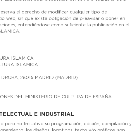
rva el derecho de modificar cualquier tipo de
tio web, sin que exista obligación de preavisar o poner en
aciones, entendiéndose como suficiente la publicación en el
SLAMICA.
TURA ISLAMICA
ULTURA ISLAMICA
2º DRCHA, 28015 MADRID (MADRID)
IONES DEL MINISTERIO DE CULTURA DE ESPAÑA
TELECTUAL E INDUSTRIAL
ivo pero no limitativo su programación, edición, compilación 
namiento, los diseños, logotipos, texto y/o gráficos, son