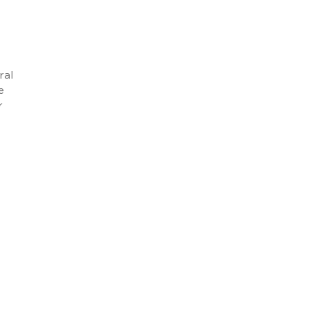
ral
e
r