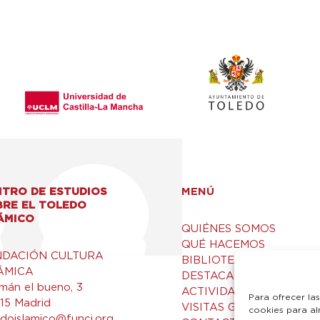
TRO DE ESTUDIOS
MENÚ
BRE EL TOLEDO
ÁMICO
QUIÉNES SOMOS
QUÉ HACEMOS
NDACIÓN CULTURA
BIBLIOTECA Y RECURSO
ÁMICA
DESTACADOS
mán el bueno, 3
ACTIVIDADES
Para ofrecer la
15 Madrid
VISITAS GUIADAS
cookies para al
edoislamico@funci.org