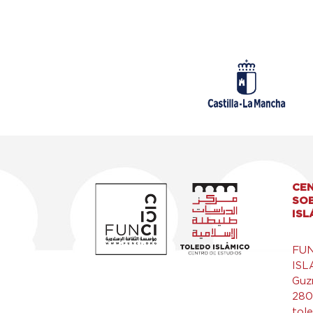
CEN
SO
ISL
FU
ISL
Guz
280
tol