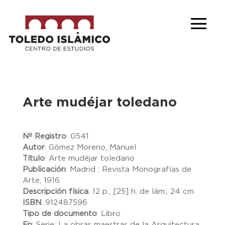
Arte mudéjar toledano
Nº Registro
:
0541
Autor
:
Gómez Moreno, Manuel
Título
:
Arte mudéjar toledano
Publicación
:
Madrid : Revista Monografías de
Arte, 1916
Descripción física
:
12 p., [25] h. de lám.; 24 cm
ISBN
:
912487596
Tipo de documento
:
Libro
En
:
Serie: La obras maestras de la Arquitectura