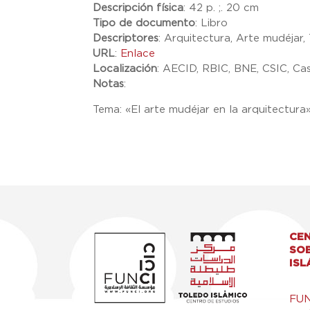
Descripción física
:
42 p. ;. 20 cm
Tipo de documento
:
Libro
Descriptores
:
Arquitectura, Arte mudéjar,
URL
:
Enlace
Localización
:
AECID, RBIC, BNE, CSIC, Ca
Notas
:
Tema: «El arte mudéjar en la arquitectura
CEN
SO
ISL
FU