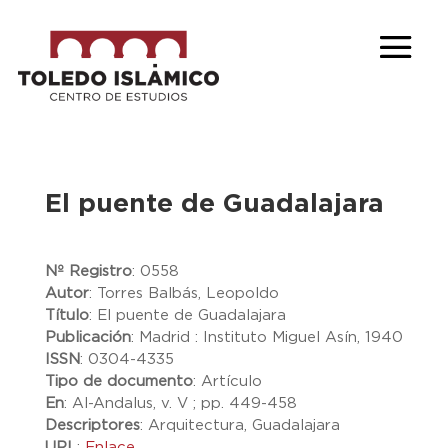
El puente de Guadalajara
Nº Registro
:
0558
Autor
:
Torres Balbás, Leopoldo
Título
:
El puente de Guadalajara
Publicación
:
Madrid : Instituto Miguel Asín, 1940
ISSN
:
0304-4335
Tipo de documento
:
Artículo
En
:
Al-Andalus, v. V ; pp. 449-458
Descriptores
:
Arquitectura, Guadalajara
URL
:
Enlace