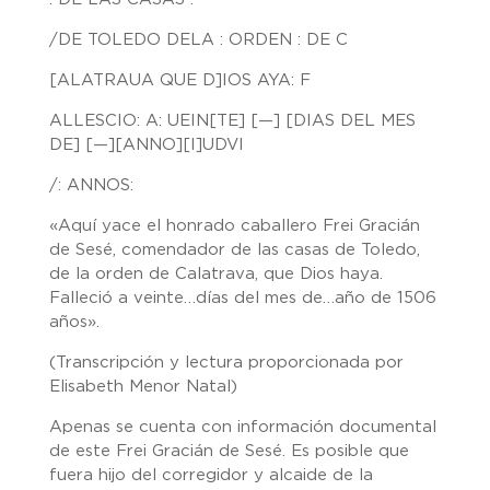
/DE TOLEDO DELA : ORDEN : DE C
[ALATRAUA QUE D]IOS AYA: F
ALLESCIO: A: UEIN[TE] [—] [DIAS DEL MES
DE] [—][ANNO][I]UDVI
/: ANNOS:
«
Aquí yace el honrado caballero Frei Gracián
de Sesé, comendador de las casas de Toledo,
de la orden de Calatrava, que Dios haya.
Falleció a veinte…días del mes de…año de 1506
años
».
(Transcripción y lectura proporcionada por
Elisabeth Menor Natal)
Apenas se cuenta con información documental
de este Frei Gracián de Sesé. Es posible que
fuera hijo del corregidor y alcaide de la