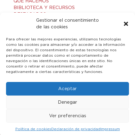
QUÉ HACEMOS
BIBLIOTECA Y RECURSOS
DESTACADOS
Gestionar el consentimiento
ACTIVIDADES
de las cookies
VISITAS GUIADAS
CONTACTO
Para ofrecer las mejores experiencias, utilizamos tecnologías
como las cookies para almacenar y/o acceder a la información
del dispositivo. El consentimiento de estas tecnologías nos
LEGAL
permitirá procesar datos como el comportamiento de
navegación o las identificaciones únicas en este sitio. No
consentir o retirar el consentimiento, puede afectar
AVISO LEGAL
negativamente a ciertas características y funciones.
POLÍTICA DE PRIVACIDAD
POLÍTICA DE COOKIES
Aceptar
Denegar
Ver preferencias
© 2023 Toledo Islámico. Todos los derechos reservados
Política de cookies
Declaración de privacidad
Impressum