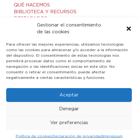
QUÉ HACEMOS
BIBLIOTECA Y RECURSOS
DESTACADOS
Gestionar el consentimiento
ACTIVIDADES
de las cookies
VISITAS GUIADAS
CONTACTO
Para ofrecer las mejores experiencias, utilizamos tecnologías
como las cookies para almacenar y/o acceder a la información
del dispositivo. El consentimiento de estas tecnologías nos
LEGAL
permitirá procesar datos como el comportamiento de
navegación o las identificaciones únicas en este sitio. No
consentir o retirar el consentimiento, puede afectar
AVISO LEGAL
negativamente a ciertas características y funciones.
POLÍTICA DE PRIVACIDAD
POLÍTICA DE COOKIES
Aceptar
Denegar
Ver preferencias
© 2023 Toledo Islámico. Todos los derechos reservados
Política de cookies
Declaración de privacidad
Impressum