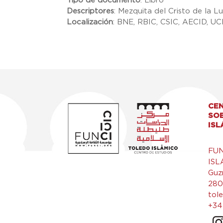
Tipo de documento
:
Libro
Descriptores
:
Mezquita del Cristo de la L
Localización
:
BNE, RBIC, CSIC, AECID, U
CEN
SO
ISL
FU
ISL
Guz
280
tol
+34