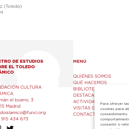
uz (Toledo)
CM
TRO DE ESTUDIOS
MENÚ
BRE EL TOLEDO
ÁMICO
QUIÉNES SOMOS
QUÉ HACEMOS
NDACIÓN CULTURA
BIBLIOTECA Y RECURSO
ÁMICA
DESTACADOS
mán el bueno, 3
ACTIVIDADES
Para ofrecer la
15 Madrid
VISITAS GUIADAS
cookies para al
edoislamico@funci.org
CONTACTO
consentimiento 
 915 434 673
comportamiento 
consentir o ret