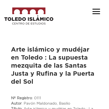
Arte islámico y mudéjar
en Toledo : La supuesta
mezquita de las Santas
Justa y Rufina y la Puerta
del Sol
Nº Registro
:
0111
Autor
:
Pavón Maldonado, Basilio
Título
:
Arte islámico y mudéjar en Toledo : La