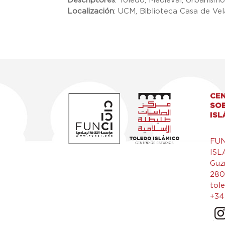
Descriptores
:
Toledo, Medieval, Urbanism
Localización
:
UCM, Biblioteca Casa de Ve
CEN
SO
ISL
FU
ISL
Guz
280
tol
+34