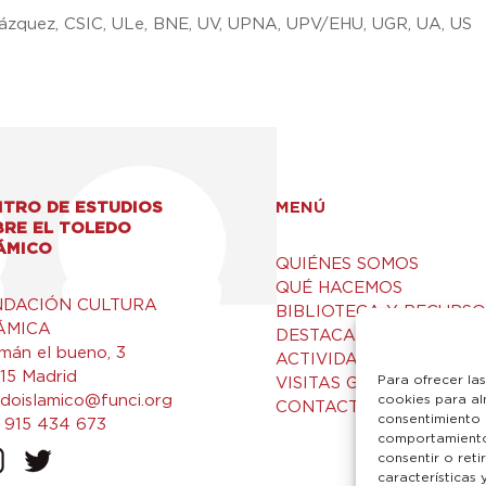
o
lázquez, CSIC, ULe, BNE, UV, UPNA, UPV/EHU, UGR, UA, US
TRO DE ESTUDIOS
MENÚ
BRE EL TOLEDO
ÁMICO
QUIÉNES SOMOS
QUÉ HACEMOS
NDACIÓN CULTURA
BIBLIOTECA Y RECURSO
ÁMICA
DESTACADOS
mán el bueno, 3
ACTIVIDADES
15 Madrid
Para ofrecer la
VISITAS GUIADAS
edoislamico@funci.org
cookies para al
CONTACTO
consentimiento 
 915 434 673
comportamiento 
consentir o ret
características 