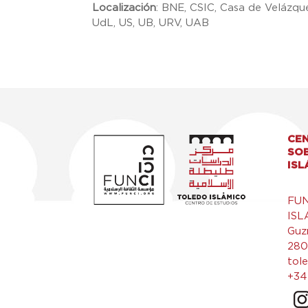
Localización
:
BNE, CSIC, Casa de Velázqu
UdL, US, UB, URV, UAB
CEN
SO
ISL
FU
ISL
Guz
280
tol
+34