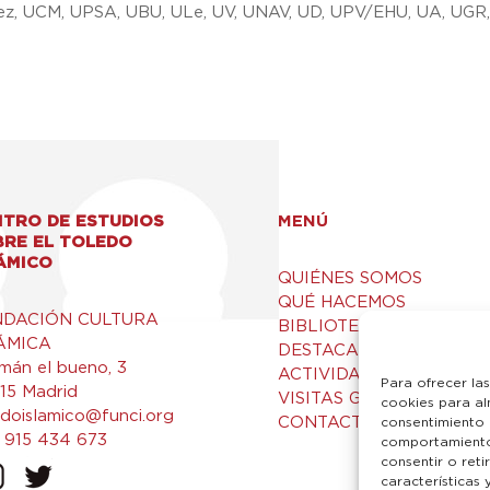
ez, UCM, UPSA, UBU, ULe, UV, UNAV, UD, UPV/EHU, UA, UGR
TRO DE ESTUDIOS
MENÚ
BRE EL TOLEDO
ÁMICO
QUIÉNES SOMOS
QUÉ HACEMOS
NDACIÓN CULTURA
BIBLIOTECA Y RECURSO
ÁMICA
DESTACADOS
mán el bueno, 3
ACTIVIDADES
Para ofrecer la
15 Madrid
VISITAS GUIADAS
cookies para al
edoislamico@funci.org
CONTACTO
consentimiento 
 915 434 673
comportamiento 
consentir o ret
características 