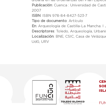
urbana en las ordenanzas del Plan Especi
Publicación
:
Cuenca : Universidad de Cast
2007
ISBN
:
ISBN 978-84-8427-523-7
Tipo de documento
:
Artículo
En
:
Arqueología de Castilla-La Mancha: I
Descriptores
:
Toledo, Arqueología, Urban
Localización
:
BNE, CSIC, Casa de Velázque
UdG, URV
CEN
SO
ISL
FU