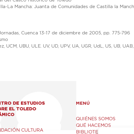
al del Casco Histórico de Toledo
illa-La Mancha: Juanta de Comunidades de Castilla la Manch
 Jornadas, Cuenca 13-17 de diciembre de 2005, pp. 775-796
ismo
z, UCM, UBU, ULE. UV, UD, UPV, UA, UGR, UdL, US, UB, UAB,
TRO DE ESTUDIOS
MENÚ
BRE EL TOLEDO
ÁMICO
QUIÉNES SOMOS
QUÉ HACEMOS
NDACIÓN CULTURA
BIBLIOTECA Y RECURSO