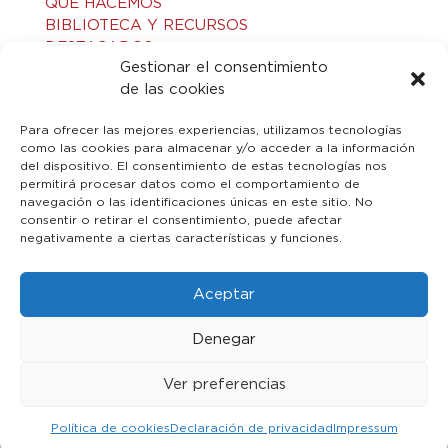
QUÉ HACEMOS
BIBLIOTECA Y RECURSOS
DESTACADOS
Gestionar el consentimiento
ACTIVIDADES
de las cookies
VISITAS GUIADAS
CONTACTO
Para ofrecer las mejores experiencias, utilizamos tecnologías
como las cookies para almacenar y/o acceder a la información
del dispositivo. El consentimiento de estas tecnologías nos
LEGAL
permitirá procesar datos como el comportamiento de
navegación o las identificaciones únicas en este sitio. No
consentir o retirar el consentimiento, puede afectar
AVISO LEGAL
negativamente a ciertas características y funciones.
POLÍTICA DE PRIVACIDAD
POLÍTICA DE COOKIES
Aceptar
Denegar
Ver preferencias
© 2023 Toledo Islámico. Todos los derechos reservados
Política de cookies
Declaración de privacidad
Impressum