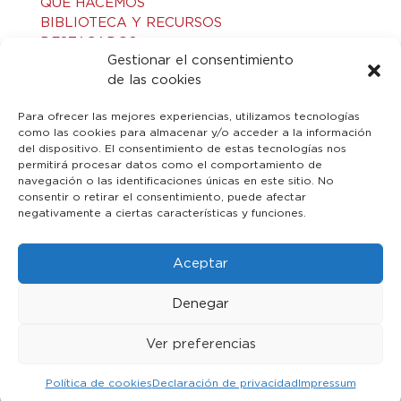
QUÉ HACEMOS
BIBLIOTECA Y RECURSOS
DESTACADOS
Gestionar el consentimiento
ACTIVIDADES
de las cookies
VISITAS GUIADAS
CONTACTO
Para ofrecer las mejores experiencias, utilizamos tecnologías
como las cookies para almacenar y/o acceder a la información
del dispositivo. El consentimiento de estas tecnologías nos
LEGAL
permitirá procesar datos como el comportamiento de
navegación o las identificaciones únicas en este sitio. No
consentir o retirar el consentimiento, puede afectar
AVISO LEGAL
negativamente a ciertas características y funciones.
POLÍTICA DE PRIVACIDAD
POLÍTICA DE COOKIES
Aceptar
Denegar
Ver preferencias
© 2023 Toledo Islámico. Todos los derechos reservados
Política de cookies
Declaración de privacidad
Impressum