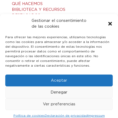
QUÉ HACEMOS
BIBLIOTECA Y RECURSOS
DESTACADOS
Gestionar el consentimiento
ACTIVIDADES
de las cookies
VISITAS GUIADAS
CONTACTO
Para ofrecer las mejores experiencias, utilizamos tecnologías
como las cookies para almacenar y/o acceder a la información
del dispositivo. El consentimiento de estas tecnologías nos
LEGAL
permitirá procesar datos como el comportamiento de
navegación o las identificaciones únicas en este sitio. No
consentir o retirar el consentimiento, puede afectar
AVISO LEGAL
negativamente a ciertas características y funciones.
POLÍTICA DE PRIVACIDAD
POLÍTICA DE COOKIES
Aceptar
Denegar
Ver preferencias
© 2023 Toledo Islámico. Todos los derechos reservados
Política de cookies
Declaración de privacidad
Impressum