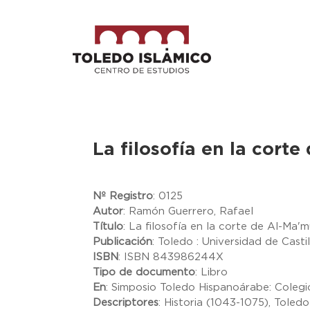
La filosofía en la cort
Nº Registro
:
0125
Autor
:
Ramón Guerrero, Rafael
Título
:
La filosofía en la corte de Al-Ma'
Publicación
:
Toledo : Universidad de Casti
ISBN
:
ISBN 843986244X
Tipo de documento
:
Libro
En
:
Simposio Toledo Hispanoárabe: Colegio
Descriptores
:
Historia (1043-1075), Toledo