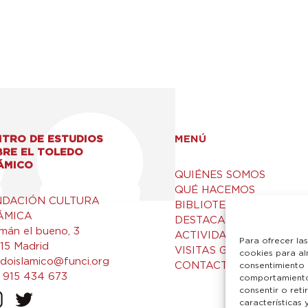
TRO DE ESTUDIOS
MENÚ
BRE EL TOLEDO
ÁMICO
QUIÉNES SOMOS
QUÉ HACEMOS
NDACIÓN CULTURA
BIBLIOTECA Y RECURSO
ÁMICA
DESTACADOS
mán el bueno, 3
ACTIVIDADES
Para ofrecer la
15 Madrid
VISITAS GUIADAS
cookies para al
edoislamico@funci.org
CONTACTO
consentimiento 
 915 434 673
comportamiento 
consentir o ret
características 