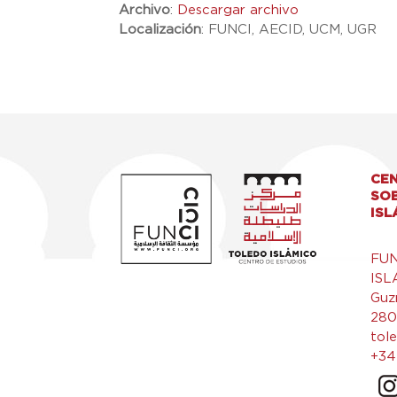
Archivo
:
Descargar archivo
Localización
:
FUNCI, AECID, UCM, UGR
CEN
SO
ISL
FU
ISL
Guz
280
tol
+34