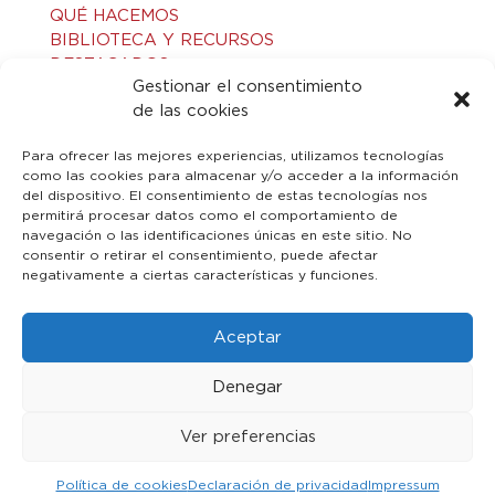
QUÉ HACEMOS
BIBLIOTECA Y RECURSOS
DESTACADOS
Gestionar el consentimiento
ACTIVIDADES
de las cookies
VISITAS GUIADAS
CONTACTO
Para ofrecer las mejores experiencias, utilizamos tecnologías
como las cookies para almacenar y/o acceder a la información
del dispositivo. El consentimiento de estas tecnologías nos
LEGAL
permitirá procesar datos como el comportamiento de
navegación o las identificaciones únicas en este sitio. No
consentir o retirar el consentimiento, puede afectar
AVISO LEGAL
negativamente a ciertas características y funciones.
POLÍTICA DE PRIVACIDAD
POLÍTICA DE COOKIES
Aceptar
Denegar
Ver preferencias
© 2023 Toledo Islámico. Todos los derechos reservados
Política de cookies
Declaración de privacidad
Impressum