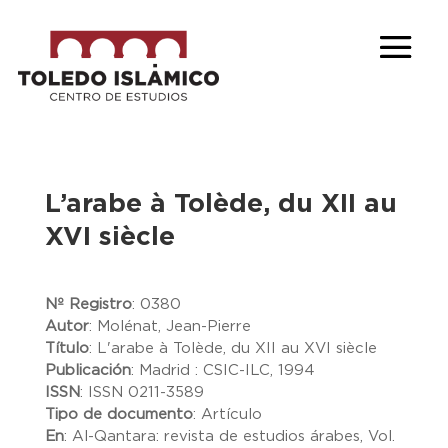
L’arabe à Tolède, du XII au
XVI siècle
Nº Registro
:
0380
Autor
:
Molénat, Jean-Pierre
Título
:
L'arabe à Tolède, du XII au XVI siècle
Publicación
:
Madrid : CSIC-ILC, 1994
ISSN
:
ISSN 0211-3589
Tipo de documento
:
Artículo
En
:
Al-Qantara: revista de estudios árabes, Vol.