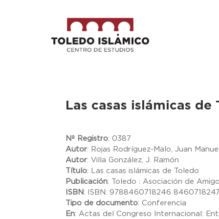
Las casas islámicas de
Nº Registro
:
0387
Autor
:
Rojas Rodríguez-Malo, Juan Manue
Autor
:
Villa González, J. Ramón
Título
:
Las casas islámicas de Toledo
Publicación
:
Toledo : Asociación de Amigo
ISBN
:
ISBN: 9788460718246 846071824
Tipo de documento
:
Conferencia
En
:
Actas del Congreso Internacional: Entre