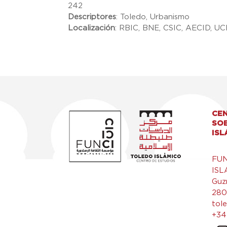
242
Descriptores
:
Toledo, Urbanismo
Localización
:
RBIC, BNE, CSIC, AECID, U
CEN
SO
ISL
FU
ISL
Guz
280
tol
+34