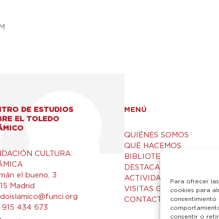
CM
TRO DE ESTUDIOS
MENÚ
BRE EL TOLEDO
ÁMICO
QUIÉNES SOMOS
QUÉ HACEMOS
NDACIÓN CULTURA
BIBLIOTECA Y RECURSO
ÁMICA
DESTACADOS
mán el bueno, 3
ACTIVIDADES
Para ofrecer la
15 Madrid
VISITAS GUIADAS
cookies para al
edoislamico@funci.org
CONTACTO
consentimiento 
 915 434 673
comportamiento 
consentir o ret