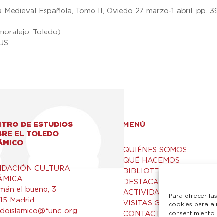
 Medieval Española, Tomo II, Oviedo 27 marzo-1 abril, pp. 3
moralejo, Toledo)
 US
TRO DE ESTUDIOS
MENÚ
BRE EL TOLEDO
ÁMICO
QUIÉNES SOMOS
QUÉ HACEMOS
NDACIÓN CULTURA
BIBLIOTECA Y RECURSO
ÁMICA
DESTACADOS
mán el bueno, 3
ACTIVIDADES
Para ofrecer la
15 Madrid
VISITAS GUIADAS
cookies para al
edoislamico@funci.org
CONTACTO
consentimiento 