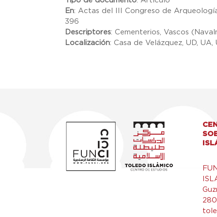
Tipo de documento
:
Artículo
En
:
Actas del III Congreso de Arqueología
396
Descriptores
:
Cementerios, Vascos (Naval
Localización
:
Casa de Velázquez, UD, UA,
CEN
SO
ISL
FU
ISL
Guz
280
tol