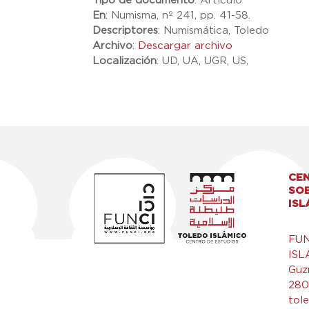
Tipo de documento
:
Artículo
En
:
Numisma, nº 241, pp. 41-58.
Descriptores
:
Numismática, Toledo
Archivo
:
Descargar archivo
Localización
:
UD, UA, UGR, US,
CEN
SO
ISL
FU
ISL
Guz
280
tol