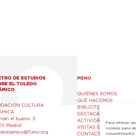
TRO DE ESTUDIOS
MENÚ
BRE EL TOLEDO
ÁMICO
QUIÉNES SOMOS
QUÉ HACEMOS
NDACIÓN CULTURA
BIBLIOTECA Y RECURSO
ÁMICA
DESTACADOS
mán el bueno, 3
ACTIVIDADES
Para ofrecer la
15 Madrid
VISITAS GUIADAS
cookies para al
edoislamico@funci.org
CONTACTO
consentimiento 