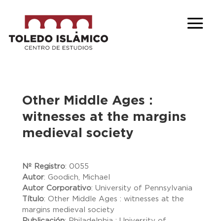
Other Middle Ages :
witnesses at the margins
medieval society
Nº Registro
:
0055
Autor
:
Goodich, Michael
Autor Corporativo
:
University of Pennsylvania
Título
:
Other Middle Ages : witnesses at the
margins medieval society
Publicación
:
Philadelphia : University of