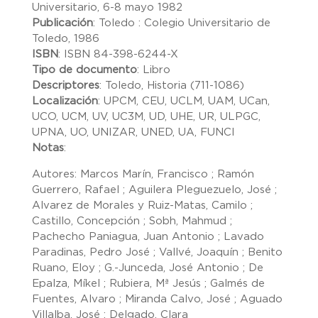
Universitario, 6-8 mayo 1982
Publicación
:
Toledo : Colegio Universitario de
Toledo, 1986
ISBN
:
ISBN 84-398-6244-X
Tipo de documento
:
Libro
Descriptores
:
Toledo, Historia (711-1086)
Localización
:
UPCM, CEU, UCLM, UAM, UCan,
UCO, UCM, UV, UC3M, UD, UHE, UR, ULPGC,
UPNA, UO, UNIZAR, UNED, UA, FUNCI
Notas
:
Autores: Marcos Marín, Francisco ; Ramón
Guerrero, Rafael ; Aguilera Pleguezuelo, José ;
Alvarez de Morales y Ruiz-Matas, Camilo ;
Castillo, Concepción ; Sobh, Mahmud ;
Pachecho Paniagua, Juan Antonio ; Lavado
Paradinas, Pedro José ; Vallvé, Joaquín ; Benito
Ruano, Eloy ; G.-Junceda, José Antonio ; De
Epalza, Míkel ; Rubiera, Mª Jesús ; Galmés de
Fuentes, Alvaro ; Miranda Calvo, José ; Aguado
Villalba, José ; Delgado, Clara