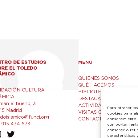
TRO DE ESTUDIOS
MENÚ
BRE EL TOLEDO
ÁMICO
QUIÉNES SOMOS
QUÉ HACEMOS
NDACIÓN CULTURA
BIBLIOTECA Y RECURSO
ÁMICA
DESTACADOS
mán el bueno, 3
ACTIVIDADES
Para ofrecer la
15 Madrid
VISITAS GUIADAS
cookies para al
edoislamico@funci.org
CONTACTO
consentimiento 
 915 434 673
comportamiento 
consentir o ret
características 