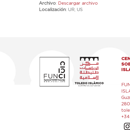
Archivo
:
Descargar archivo
Localización
:
UR, US
CEN
SO
ISL
FU
ISL
Guz
280
tol
+34