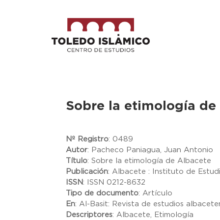
Sobre la etimología de
Nº Registro
:
0489
Autor
:
Pacheco Paniagua, Juan Antonio
Título
:
Sobre la etimología de Albacete
Publicación
:
Albacete : Instituto de Estu
ISSN
:
ISSN 0212-8632
Tipo de documento
:
Artículo
En
:
Al-Basit: Revista de estudios albaceten
Descriptores
:
Albacete, Etimología