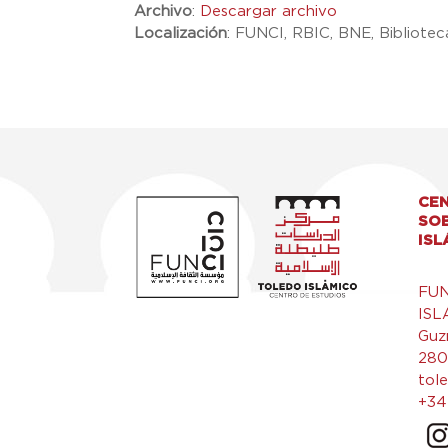
Archivo
:
Descargar archivo
Localización
:
FUNCI, RBIC, BNE, Bibliote
CEN
SO
ISL
FU
ISL
Guz
280
tol
+34