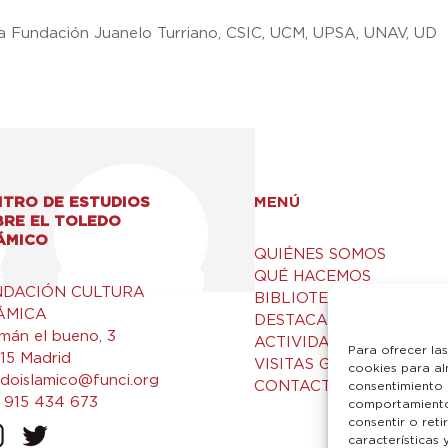
ca Fundación Juanelo Turriano, CSIC, UCM, UPSA, UNAV, UD
TRO DE ESTUDIOS
MENÚ
BRE EL TOLEDO
ÁMICO
QUIÉNES SOMOS
QUÉ HACEMOS
NDACIÓN CULTURA
BIBLIOTECA Y RECURSO
ÁMICA
DESTACADOS
mán el bueno, 3
ACTIVIDADES
Para ofrecer la
15 Madrid
VISITAS GUIADAS
cookies para al
edoislamico@funci.org
CONTACTO
consentimiento 
 915 434 673
comportamiento 
consentir o ret
características 