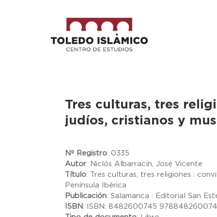
Tres culturas, tres reli
judíos, cristianos y mu
Nº Registro
:
0335
Autor
:
Niclós Albarracín, José Vicente
Título
:
Tres culturas, tres religiones : con
Península Ibérica
Publicación
:
Salamanca : Editorial San Es
ISBN
:
ISBN: 8482600745 978848260074