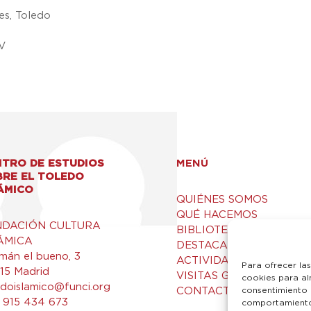
es, Toledo
V
TRO DE ESTUDIOS
MENÚ
BRE EL TOLEDO
ÁMICO
QUIÉNES SOMOS
QUÉ HACEMOS
NDACIÓN CULTURA
BIBLIOTECA Y RECURSO
ÁMICA
DESTACADOS
mán el bueno, 3
ACTIVIDADES
Para ofrecer la
15 Madrid
VISITAS GUIADAS
cookies para al
edoislamico@funci.org
CONTACTO
consentimiento 
 915 434 673
comportamiento 