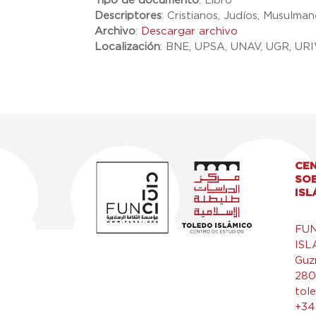
Tipo de documento
:
Libro
Descriptores
:
Cristianos, Judíos, Musulman
Archivo
:
Descargar archivo
Localización
:
BNE, UPSA, UNAV, UGR, URI
CEN
SO
ISL
FU
ISL
Guz
280
tol
+34