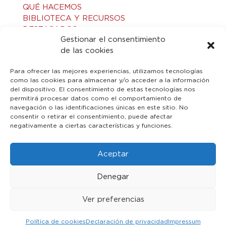
QUÉ HACEMOS
BIBLIOTECA Y RECURSOS
DESTACADOS
Gestionar el consentimiento
ACTIVIDADES
de las cookies
VISITAS GUIADAS
CONTACTO
Para ofrecer las mejores experiencias, utilizamos tecnologías
como las cookies para almacenar y/o acceder a la información
del dispositivo. El consentimiento de estas tecnologías nos
LEGAL
permitirá procesar datos como el comportamiento de
navegación o las identificaciones únicas en este sitio. No
consentir o retirar el consentimiento, puede afectar
AVISO LEGAL
negativamente a ciertas características y funciones.
POLÍTICA DE PRIVACIDAD
POLÍTICA DE COOKIES
Aceptar
Denegar
Ver preferencias
© 2023 Toledo Islámico. Todos los derechos reservados
Política de cookies
Declaración de privacidad
Impressum