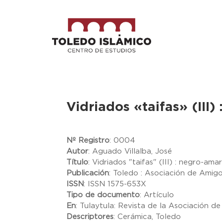
Vidriados «taifas» (III)
Nº Registro
:
0004
Autor
:
Aguado Villalba, José
Título
:
Vidriados "taifas" (III) : negro-amar
Publicación
:
Toledo : Asociación de Amigo
ISSN
:
ISSN 1575-653X
Tipo de documento
:
Artículo
En
:
Tulaytula: Revista de la Asociación de
Descriptores
:
Cerámica, Toledo