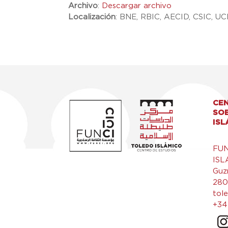
Archivo
:
Descargar archivo
Localización
:
BNE, RBIC, AECID, CSIC, UC
CEN
SO
ISL
FU
ISL
Guz
280
tol
+34