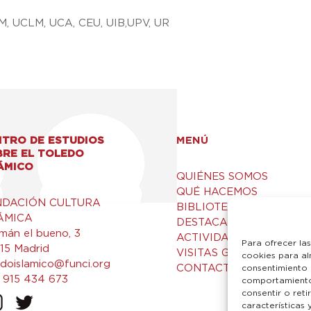
M, UCLM, UCA, CEU, UIB,UPV, UR
TRO DE ESTUDIOS
MENÚ
BRE EL TOLEDO
ÁMICO
QUIÉNES SOMOS
QUÉ HACEMOS
NDACIÓN CULTURA
BIBLIOTECA Y RECURSO
ÁMICA
DESTACADOS
mán el bueno, 3
ACTIVIDADES
Para ofrecer la
15 Madrid
VISITAS GUIADAS
cookies para al
edoislamico@funci.org
CONTACTO
consentimiento 
 915 434 673
comportamiento 
consentir o ret
características 