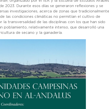
na», organizado por el IEA y la Escuela de Estudios Árabe
 de 2023. Durante esos días se generaron reflexiones y se
ersas investigaciones, acerca de zonas que tradicionalmente
de las condiciones climáticas no permitían el cultivo de
r la transversalidad de las disciplinas con los que han sido
n poblamiento, relativamente intenso, que desarrolló una
icultura de secano y la ganadería.