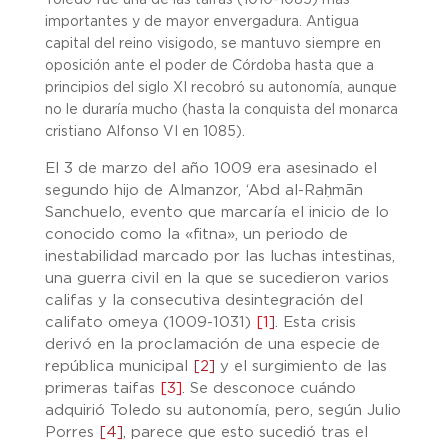
Toledo fue una de las taifas (1010-1085) más
importantes y de mayor envergadura. Antigua
capital del reino visigodo, se mantuvo siempre en
oposición ante el poder de Córdoba hasta que a
principios del siglo XI recobró su autonomía, aunque
no le duraría mucho (hasta la conquista del monarca
cristiano Alfonso VI en 1085).
El 3 de marzo del año 1009 era asesinado el
segundo hijo de Almanzor, ‘Abd al-Raḥmān
Sanchuelo, evento que marcaría el inicio de lo
conocido como la «fitna», un periodo de
inestabilidad marcado por las luchas intestinas,
una guerra civil en la que se sucedieron varios
califas y la consecutiva desintegración del
califato omeya (1009-1031)
[1]
. Esta crisis
derivó en la proclamación de una especie de
república municipal
[2]
y el surgimiento de las
primeras taifas
[3]
. Se desconoce cuándo
adquirió Toledo su autonomía, pero, según Julio
Porres
[4]
, parece que esto sucedió tras el