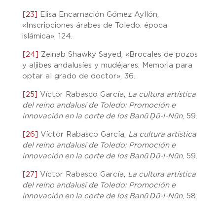
[23]
Elisa Encarnación Gómez Ayllón,
«Inscripciones árabes de Toledo: época
islámica», 124.
[24]
Zeinab Shawky Sayed, «Brocales de pozos
y aljibes andalusíes y mudéjares: Memoria para
optar al grado de doctor», 36.
[25]
Víctor Rabasco García,
La cultura artística
del reino andalusí de Toledo: Promoción e
innovación en la corte de los Banū Ḏū-l-Nūn
, 59.
[26]
Víctor Rabasco García,
La cultura artística
del reino andalusí de Toledo: Promoción e
innovación en la corte de los Banū Ḏū-l-Nūn
, 59.
[27]
Víctor Rabasco García,
La cultura artística
del reino andalusí de Toledo: Promoción e
innovación en la corte de los Banū Ḏū-l-Nūn
, 58.