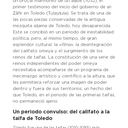
un brocal marmóreo de un aljibe (1032), el
primer testimonio del inicio del gobierno de al-
Ẓāfir en Toledo (Ṭulayṭula). Se trata de una de
las pocas piezas conservadas de la antigua
mezquita aljama de Toledo, hoy desaparecida.
Este se concibió en un periodo de inestabilidad
política, pero, al mismo tiempo, de gran
esplendor cultural: la «
fitna
», la desintegración
del califato omeya y el surgimiento de los
reinos de taifas. La constitución de una serie de
reinos independientes del poder omeya
necesitaba acompañarse de un programa de
mecenazgo artístico y científico a la altura, que
les permitiera reforzar una imagen de poder
dentro y fuera de sus territorios; un hecho del
que Toledo, en el periodo de las primeras taifas,
no permaneció ajeno.
Un periodo convulso: del califato a la
taifa de Toledo