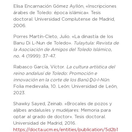
Elisa Encarnación Gómez Ayllón, «Inscripciones
árabes de Toledo: época islámica». Tesis
doctoral. Universidad Complutense de Madrid,
2006.
Porres Martín-Cleto, Julio. «La dinastía de los
Banu Di L-Nun de Toledo».
Tulaytula: Revista de
la Asociación de Amigos del Toledo Islámico,
no.
4 (1999): 37-47.
Rabasco García, Víctor.
La cultura artística del
reino andalusí de Toledo: Promoción e
innovación en la corte de los Banū Ḏū-l-Nūn
.
Folia medievalia, 10. León: Universidad de León,
2023.
Shawky Sayed, Zeinab. «Brocales de pozos y
aljibes andalusíes y mudéjares: Memoria para
optar al grado de doctor». Tesis doctoral.
Universidad de Madrid, 2016.
https://docta.ucm.es/entities/publication/5d2b1