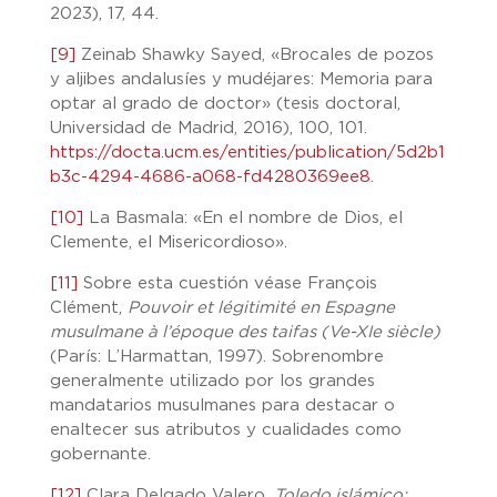
2023), 17, 44.
[9]
Zeinab Shawky Sayed, «Brocales de pozos
y aljibes andalusíes y mudéjares: Memoria para
optar al grado de doctor» (tesis doctoral,
Universidad de Madrid, 2016), 100, 101.
https://docta.ucm.es/entities/publication/5d2b1
b3c-4294-4686-a068-fd4280369ee8
.
[10]
La Basmala: «En el nombre de Dios, el
Clemente, el Misericordioso».
[11]
Sobre esta cuestión véase François
Clément,
Pouvoir et légitimité en Espagne
musulmane à l’époque des taifas (Ve-XIe siècle)
(París: L’Harmattan, 1997). Sobrenombre
generalmente utilizado por los grandes
mandatarios musulmanes para destacar o
enaltecer sus atributos y cualidades como
gobernante.
[12]
Clara Delgado Valero,
Toledo islámico: