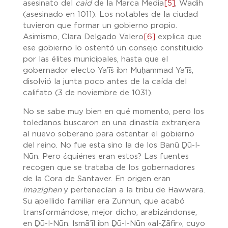
asesinato del
caid
de la Marca Media
[5]
, Wadih
(asesinado en 1011). Los notables de la ciudad
tuvieron que formar un gobierno propio.
Asimismo, Clara Delgado Valero
[6]
explica que
ese gobierno lo ostentó un consejo constituido
por las élites municipales, hasta que el
gobernador electo Ya’īš ibn Muḥammad Ya’īš,
disolvió la junta poco antes de la caída del
califato (3 de noviembre de 1031).
No se sabe muy bien en qué momento, pero los
toledanos buscaron en una dinastía extranjera
al nuevo soberano para ostentar el gobierno
del reino. No fue esta sino la de los Banū Ḏū-l-
Nūn. Pero ¿quiénes eran estos? Las fuentes
recogen que se trataba de los gobernadores
de la Cora de Santaver. En origen eran
imazighen
y pertenecían a la tribu de Hawwara.
Su apellido familiar era Zunnun, que acabó
transformándose, mejor dicho, arabizándonse,
en Ḏū-l-Nūn. Ismā’īl ibn Ḏū-l-Nūn «al-Ẓāfir», cuyo