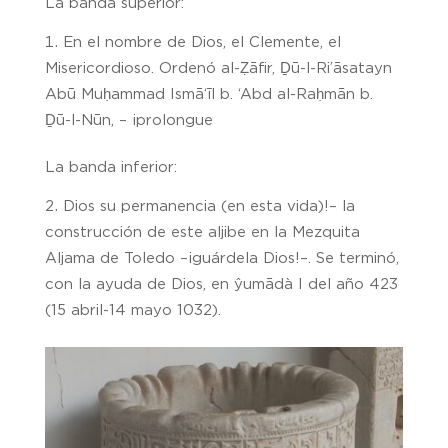
La banda superior:
En el nombre de Dios, el Clemente, el
Misericordioso. Ordenó al-Ẓāfir, Ḏū-l-Ri’āsatayn
Abū Muḥammad Ismā‘īl b. ‘Abd al-Raḥmān b.
Ḏū-l-Nūn, – ¡prolongue
La banda inferior:
Dios su permanencia (en esta vida)!– la
construcción de este aljibe en la Mezquita
Aljama de Toledo –¡guárdela Dios!–. Se terminó,
con la ayuda de Dios, en ŷumādà I del año 423
(15 abril-14 mayo 1032).