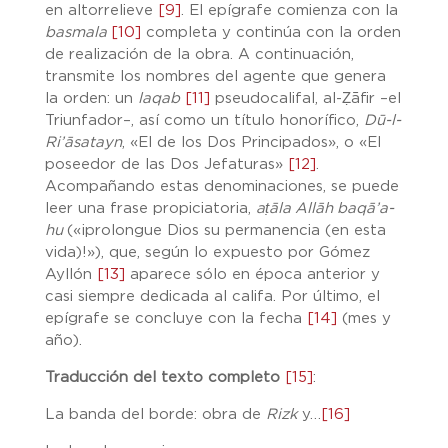
en altorrelieve
[9]
. El epígrafe comienza con la
basmala
[1
0]
completa y continúa con la orden
de realización de la obra. A continuación,
transmite los nombres del agente que genera
la orden: un
laqab
[11]
pseudocalifal, al-Ẓāfir –el
Triunfador–, así como un título honorífico,
D
ū-l-
Ri’āsatayn
, «El de los Dos Principados», o «El
poseedor de las Dos Jefaturas»
[12]
.
Acompañando estas denominaciones, se puede
leer una frase propiciatoria,
a
ṭ
āla Allāh baqā’a-
hu
(«¡prolongue Dios su permanencia (en esta
vida)!»), que, según lo expuesto por Gómez
Ayllón
[13]
aparece sólo en época anterior y
casi siempre dedicada al califa. Por último, el
epígrafe se concluye con la fecha
[14]
(mes y
año).
Traducción del texto completo
[15]
:
La banda del borde: obra de
Rizk
y…
[16]