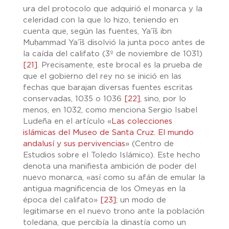
ura del protocolo que adquirió el monarca y la
celeridad con la que lo hizo, teniendo en
cuenta que, según las fuentes, Ya’īš ibn
Muḥammad Ya’īš disolvió la junta poco antes de
la caída del califato (3º de noviembre de 1031)
[21]
. Precisamente, este brocal es la prueba de
que el gobierno del rey no se inició en las
fechas que barajan diversas fuentes escritas
conservadas, 1035 o 1036
[22]
, sino, por lo
menos, en 1032, como menciona Sergio Isabel
Ludeña en el artículo «
Las colecciones
islámicas del Museo de Santa Cruz. El mundo
andalusí y sus pervivencias
» (Centro de
Estudios sobre el Toledo Islámico). Este hecho
denota una manifiesta ambición de poder del
nuevo monarca, «así como su afán de emular la
antigua magnificencia de los Omeyas en la
época del califato»
[23]
; un modo de
legitimarse en el nuevo trono ante la población
toledana, que percibía la dinastía como un