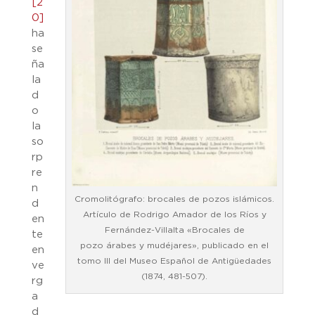
[2
0]
ha
se
ña
la
d
o
la
so
rp
re
n
Cromolitógrafo: brocales de pozos islámicos.
d
Artículo de Rodrigo Amador de los Ríos y
en
Fernández-Villalta «Brocales de
te
pozo árabes y mudéjares», publicado en el
en
tomo III del Museo Español de Antigüedades
ve
(1874, 481-507).
rg
a
d