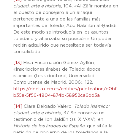
ciudad, arte e historia
, 104. «Al-Ẓāfir nombra en
el puesto de consejero a un alfaquí
perteneciente a una de las familias más
importantes de Toledo, Abū Bakr ibn al-Ḥadīdī.
De este modo se introducía en los asuntos
toledano y afianzaba su posición». Un poder
recién adquirido que necesitaba ser todavía
consolidado.
[13]
Elisa Encarnación Gómez Ayllón,
«Inscripciones árabes de Toledo: época
islámica» (tesis doctoral, Universidad
Complutense de Madrid, 2006), 122.
https://docta.ucm.es/entities/publication/d0bf
b35a-5f56-4804-874b-58952ca6dd3a
.
[14]
Clara Delgado Valero,
Toledo islámico:
ciudad, arte e historia
, 37. Se conserva un
testimonio de Ibn Jaldūn (ss. XIV-XV), en
Historia de los árabes de España
, que sitúa la
petición de gobierno de los toledanos a la