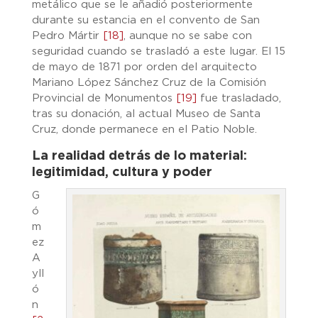
metálico que se le añadió posteriormente
durante su estancia en el convento de San
Pedro Mártir
[18]
, aunque no se sabe con
seguridad cuando se trasladó a este lugar. El 15
de mayo de 1871 por orden del arquitecto
Mariano López Sánchez Cruz de la Comisión
Provincial de Monumentos
[19]
fue trasladado,
tras su donación, al actual Museo de Santa
Cruz, donde permanece en el Patio Noble.
La realidad detrás de lo material:
legitimidad, cultura y poder
G
ó
m
ez
A
yll
ó
n