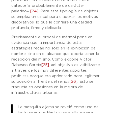
procedencia de talleres artísticos de alta
categoría, probablemente de carácter
palatino»
[24]
. Para esta tipología de objetos
se emplea un cincel para elaborar los motivos
decorativos, lo que le confiere una calidad
profunda, firme y delicada.
Precisamente el brocal de mármol pone en
evidencia que la importancia de estas
estrategias recae no solo en la exhibición del
nombre, sino en el alcance que podría tener la
recepción del mismo. Como expone Víctor
Rabasco García
[25]
, «el objetivo es visibilizarse
a través de los muy diferentes soportes
posibles» porque era «prioritario para legitimar
su posición al frente del reino»
[26]
. Esto se
traducía en ocasiones en la mejora de
infraestructuras urbanas.
La mezquita aljama se reveló como uno de
los lugares predilectos para ello, espacio