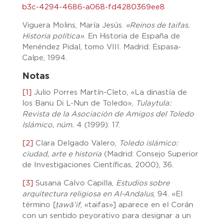
b3c-4294-4686-a068-fd4280369ee8
Viguera Molins, María Jesús.
«Reinos de taifas.
Historia política»
. En Historia de España de
Menéndez Pidal, tomo VIII. Madrid: Espasa-
Calpe, 1994.
Notas
[1]
Julio Porres Martín-Cleto, «La dinastía de
los Banu Di L-Nun de Toledo»,
Tulaytula:
Revista de la Asociación de Amigos del Toledo
Islámico, núm.
4 (1999): 17.
[2]
Clara Delgado Valero,
Toledo islámico:
ciudad, arte e historia
(Madrid: Consejo Superior
de Investigaciones Científicas, 2000), 36.
[3]
Susana Calvo Capilla,
Estudios sobre
arquitectura religiosa en Al-Andalus
, 94. «El
término [
ṭawā’if
, «taifas»] aparece en el Corán
con un sentido peyorativo para designar a un