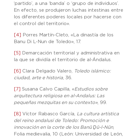
‘partido’, a una ‘banda’ o ‘grupo de individuos’.
En efecto, se produjeron luchas intestinas entre
los diferentes poderes locales por hacerse con
el control del territorio».
[4]
Porres Martín-Cleto, «La dinastía de los
Banu Di L-Nun de Toledo», 17.
[5]
Demarcación territorial y administrativa en
la que se dividía el territorio de al-Ándalus.
[6]
Clara Delgado Valero,
Toledo islámico:
ciudad, arte e historia
, 36.
[7]
Susana Calvo Capilla, «
Estudios sobre
arquitectura religiosa en al-Andalus: Las
pequeñas mezquitas en su contexto»
, 99.
[8]
Víctor Rabasco García,
La cultura artística
del reino andalusí de Toledo: Promoción e
innovación en la corte de los Banū Ḏū-l-Nūn
,
Folia medievalia, 10 (León: Universidad de León,