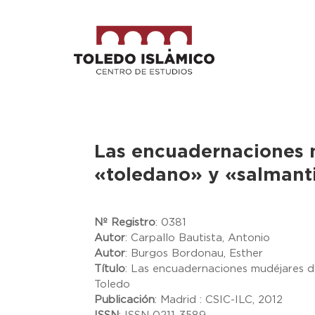
Las encuadernaciones m
«toledano» y «salmanti
Nº Registro
:
0381
Autor
:
Carpallo Bautista, Antonio
Autor
:
Burgos Bordonau, Esther
Título
:
Las encuadernaciones mudéjares de 
Toledo
Publicación
:
Madrid : CSIC-ILC, 2012