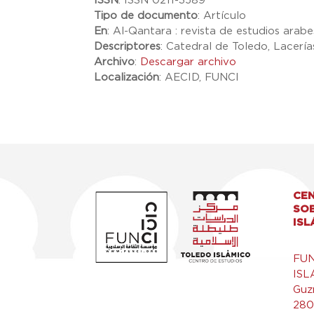
ISSN
:
ISSN 0211-3589
Tipo de documento
:
Artículo
En
:
Al-Qantara : revista de estudios arabes
Descriptores
:
Catedral de Toledo, Lacería
Archivo
:
Descargar archivo
Localización
:
AECID, FUNCI
CEN
SO
ISL
FU
ISL
Guz
280