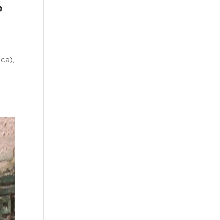
o
ca),