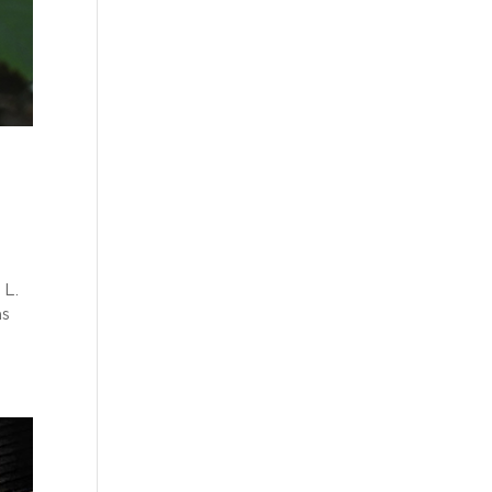
 L.
as