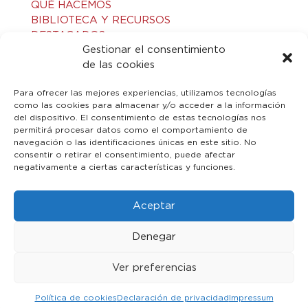
QUÉ HACEMOS
BIBLIOTECA Y RECURSOS
DESTACADOS
Gestionar el consentimiento
ACTIVIDADES
de las cookies
VISITAS GUIADAS
CONTACTO
Para ofrecer las mejores experiencias, utilizamos tecnologías
como las cookies para almacenar y/o acceder a la información
del dispositivo. El consentimiento de estas tecnologías nos
LEGAL
permitirá procesar datos como el comportamiento de
navegación o las identificaciones únicas en este sitio. No
consentir o retirar el consentimiento, puede afectar
AVISO LEGAL
negativamente a ciertas características y funciones.
POLÍTICA DE PRIVACIDAD
POLÍTICA DE COOKIES
Aceptar
Denegar
Ver preferencias
© 2023 Toledo Islámico. Todos los derechos reservados
Política de cookies
Declaración de privacidad
Impressum